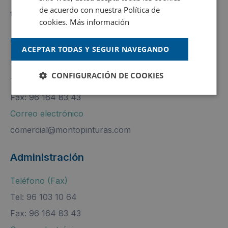
de acuerdo con nuestra Política de
tintometricos@montopinturas.com
cookies.
Más información
Comercial
ACEPTAR TODAS Y SEGUIR NAVEGANDO
Teléfono (Fax)
CONFIGURACIÓN DE COOKIES
Tel: 96 103 10 53
Fax: 96 164 83 43
Correo electrónico
comercial@montopinturas.com
Administración
Teléfono (Fax)
Tel: 96 103 10 64
Fax: 96 164 83 43