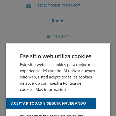
sac@montopinturas.com
Redes
Instagram
Twitter
Ese sitio web utiliza cookies
Facebook
Este sitio web usa cookies para mejorar la
experiencia del usuario. Al utilizar nuestro
Linkedin
sitio web, usted acepta todas las cookies
de acuerdo con nuestra Política de
MONTÓ
cookies.
Más información
MONTÓ Fachadas
ACEPTAR TODAS Y SEGUIR NAVEGANDO
MONTÓ Industria