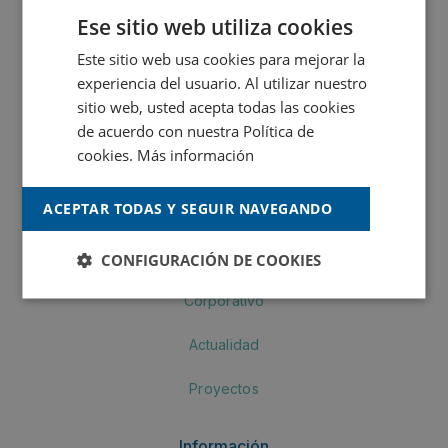
MONTÓ Fachadas
Ese sitio web utiliza cookies
MONTÓ Industria
Este sitio web usa cookies para mejorar la
experiencia del usuario. Al utilizar nuestro
Crea by MONTÓ
sitio web, usted acepta todas las cookies
de acuerdo con nuestra Política de
MONTÓ Pinturas
cookies.
Más información
Navegación
ACEPTAR TODAS Y SEGUIR NAVEGANDO
Productos
CONFIGURACIÓN DE COOKIES
Corporativo
Actualidad
Proyectos
Información