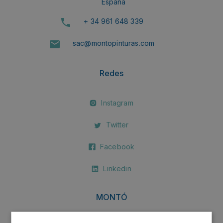
España
+ 34 961 648 339
sac@montopinturas.com
Redes
Instagram
Twitter
Facebook
Linkedin
MONTÓ