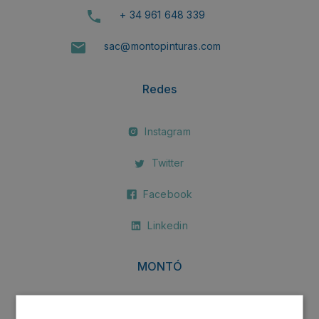
+ 34 961 648 339
sac@montopinturas.com
Redes
Instagram
Twitter
Facebook
Linkedin
MONTÓ
MONTÓ Fachadas