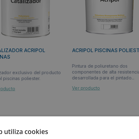
LIZADOR ACRIPOL
ACRIPOL PISCINAS POLIES
INAS
Pintura de poliuretano dos
componentes de alta resistenci
izador exclusivo del producto
desarrollada para el pintado...
l piscinas poliester.
Ver producto
roducto
b utiliza cookies