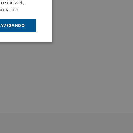
ro sitio web,
ormación
 NAVEGANDO