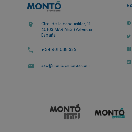
R
Ctra. de la base militar, 11.
46163 MARINES (Valencia)
España
+ 34 961 648 339
sac@montopinturas.com