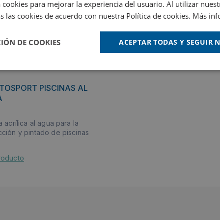
 cookies para mejorar la experiencia del usuario. Al utilizar nuest
s las cookies de acuerdo con nuestra Política de cookies.
Más inf
IÓN DE COOKIES
ACEPTAR TODAS Y SEGUIR
OSPORT PISCINAS AL
A
a acrílica al agua para la
cción y pintado de piscinas
roducto