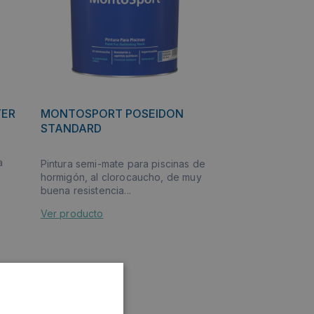
TER
MONTOSPORT POSEIDON
STANDARD
a
Pintura semi-mate para piscinas de
hormigón, al clorocaucho, de muy
buena resistencia...
Ver producto