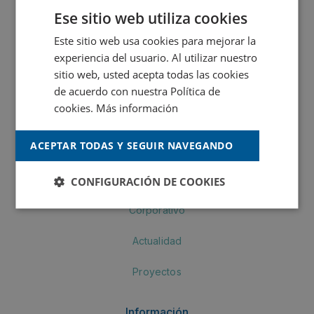
MONTÓ Fachadas
Ese sitio web utiliza cookies
MONTÓ Industria
Este sitio web usa cookies para mejorar la
experiencia del usuario. Al utilizar nuestro
Crea by MONTÓ
sitio web, usted acepta todas las cookies
de acuerdo con nuestra Política de
MONTÓ Pinturas
cookies.
Más información
Navegación
ACEPTAR TODAS Y SEGUIR NAVEGANDO
Productos
CONFIGURACIÓN DE COOKIES
Corporativo
Actualidad
Proyectos
Información