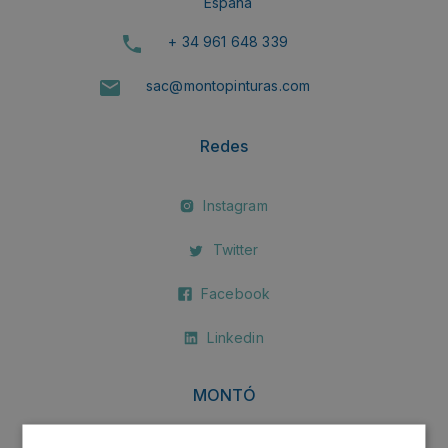
España
+ 34 961 648 339
sac@montopinturas.com
Redes
Instagram
Twitter
Facebook
Linkedin
MONTÓ