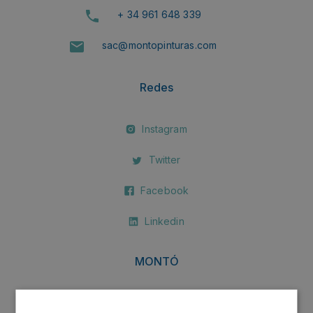
+ 34 961 648 339
sac@montopinturas.com
Redes
Instagram
Twitter
Facebook
Linkedin
MONTÓ
MONTÓ Fachadas