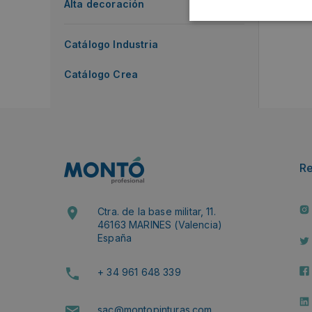
Alta decoración
Catálogo Industria
Catálogo Crea
R
Ctra. de la base militar, 11.
46163 MARINES (Valencia)
España
+ 34 961 648 339
sac@montopinturas.com