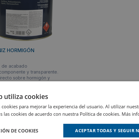
IZ HORMIGÓN
z de acabado
omponente y transparente.
irecto sobre hormigón y
ón...
roducto
b utiliza cookies
 cookies para mejorar la experiencia del usuario. Al utilizar nuest
s las cookies de acuerdo con nuestra Política de cookies.
Más inf
IÓN DE COOKIES
ACEPTAR TODAS Y SEGUIR