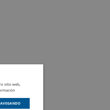
ro sitio web,
ormación
 NAVEGANDO