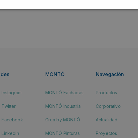
edes
MONTÓ
Navegación
Instagram
MONTÓ Fachadas
Productos
Twitter
MONTÓ Industria
Corporativo
Facebook
Crea by MONTÓ
Actualidad
Linkedin
MONTÓ Pinturas
Proyectos